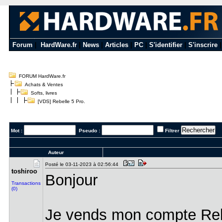
Forum
|
HardWare.fr
|
News
|
Articles
|
PC
|
S'identifier
|
S'inscrire
FORUM HardWare.fr
Achats & Ventes
Softs, livres
[VDS] Rebelle 5 Pro.
Mot :
Pseudo :
Filtrer
Auteur
Posté le 03-11-2023 à 02:56:44
toshiroo
Bonjour
Transactions
(0)
Je vends mon compte Reb