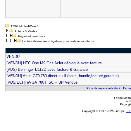
FORUM HardWare.fr
Achats & Ventes
Règles et coutumes
Facture désormais obligatoire pour certains montants
VENDU
[VENDU] HTC One M9 Gris Acier débloqué avec facture
(VDS) Behringer B112D avec facture & Garantie
[VENDU] Asus GTX780 direct cu II (boite, bundle,facture,garantie)
[VDS/ECH] eVGA 780Ti SC + BP Vendue
Plus de sujets relatifs à : Fac
Forum MesDi
(c)
Page gé
Copyright © 1997-2025 Groupe
LD