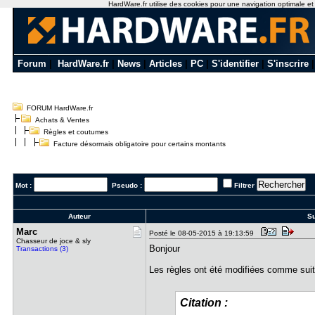
HardWare.fr utilise des cookies pour une navigation optimale et de
Forum
|
HardWare.fr
|
News
|
Articles
|
PC
|
S'identifier
|
S'inscrire
FORUM HardWare.fr
Achats & Ventes
Règles et coutumes
Facture désormais obligatoire pour certains montants
Mot :
Pseudo :
Filtrer
Auteur
Su
Marc
Posté le 08-05-2015 à 19:13:59
Chasseur de joce & sly
Bonjour
Transactions (3)
Les règles ont été modifiées comme suit 
Citation :