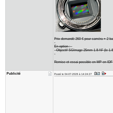
Prix demandé 260 € pour caméra + 2 batte
En option :
- Objectif SGImage 25mm 1.8 AF (le 1.8
Remise et essai possible en MP en ID
Publicité
Posté le 04-07-2026 à 14:24:27