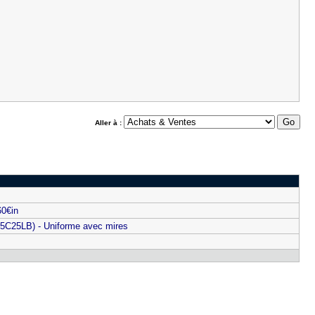
Aller à :
0€in
5C25LB) - Uniforme avec mires