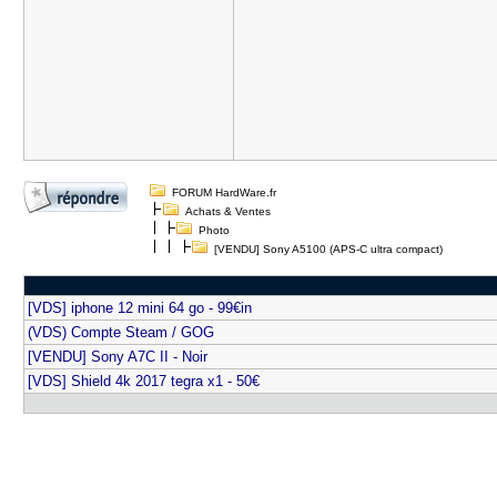
FORUM HardWare.fr
Achats & Ventes
Photo
[VENDU] Sony A5100 (APS-C ultra compact)
[VDS] iphone 12 mini 64 go - 99€in
(VDS) Compte Steam / GOG
[VENDU] Sony A7C II - Noir
[VDS] Shield 4k 2017 tegra x1 - 50€