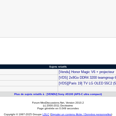
Sujets relatifs
[Vendu] Honor Magic V6 + projecteur
[VDS] 2x8Go DDR4 3200 teamgroup 6
[VDS][Paris 19] TV LG OLED 55C2 (5
Plus de sujets relatifs à : [VENDU] Sony A5100 (APS-C ultra compact)
Forum MesDiscussions.Net
, Version 2010.2
(c) 2000-2011 Doctissimo
Page générée en 0.049 secondes
Copyright © 1997-2025 Groupe
LDLC
(
Signaler un contenu illicite / Données personnelles
)