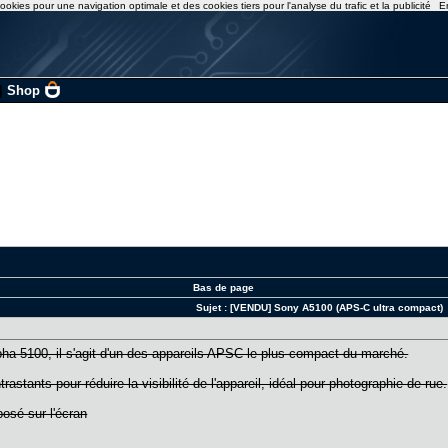
ookies pour une navigation optimale et des cookies tiers pour l'analyse du trafic et la publicité
E
|
Shop
Bas de page
Sujet :
[VENDU] Sony A5100 (APS-C ultra compact)
ha 5100, il s'agit d'un des appareils APSC le plus compact du marché.
rastants pour réduire la visibilité de l'appareil, idéal pour photographie de rue.
posé sur l'écran