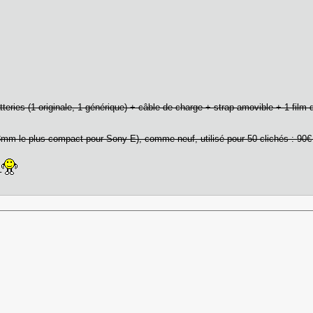
ries (1 originale, 1 générique) + câble de charge + strap amovible + 1 film d
mm le plus compact pour Sony E), comme neuf, utilisé pour 50 clichés : 90€ 
F