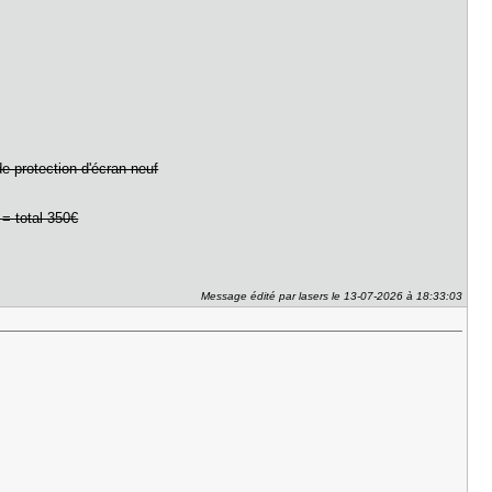
e protection d'écran neuf
= total 350€
Message édité par lasers le 13-07-2026 à 18:33:03