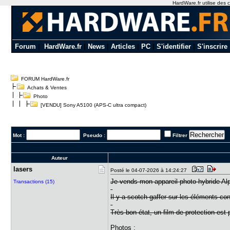
HardWare.fr utilise des c
Forum
|
HardWare.fr
|
News
|
Articles
|
PC
|
S'identifier
|
S'inscrire
FORUM HardWare.fr
Achats & Ventes
Photo
[VENDU] Sony A5100 (APS-C ultra compact)
Mot :
Pseudo :
Filtrer
Auteur
lasers
Posté le 04-07-2026 à 14:24:27
Je vends mon appareil photo hybride Alp
Transactions (15)
Il y a scotch gaffer sur les éléments cont
Très bon état, un film de protection est 
Photos :