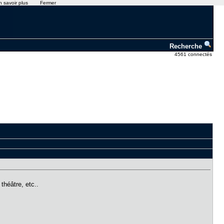
n savoir plus
Fermer
Recherche
4561 connectés
théâtre, etc..