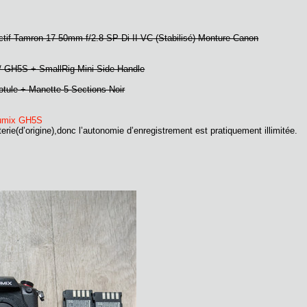
tif Tamron 17-50mm f/2.8 SP Di II VC (Stabilisé) Monture Canon
 GH5S + SmallRig Mini Side Handle
tule + Manette 5 Sections Noir
Lumix GH5S
ie(d’origine),donc l’autonomie d’enregistrement est pratiquement illimitée.