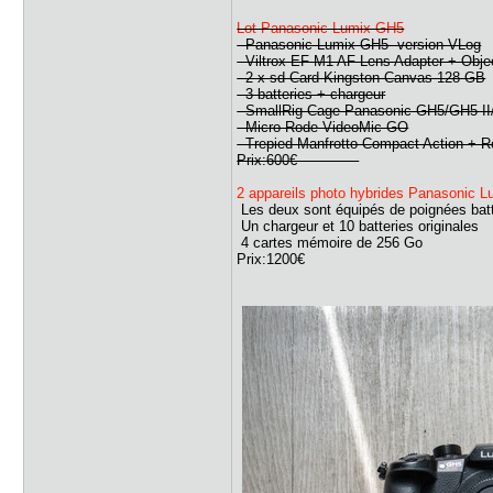
Lot Panasonic Lumix GH5
Panasonic Lumix GH5 version VLog
Viltrox EF-M1 AF Lens Adapter + Objec
2 x sd Card Kingston Canvas 128 GB
3 batteries + chargeur
SmallRig Cage Panasonic GH5/GH5 II/
Micro Rode VideoMic GO
Trepied Manfrotto Compact Action + Ro
Prix:600€
2 appareils photo hybrides Panasonic 
Les deux sont équipés de poignées batter
Un chargeur et 10 batteries originales
4 cartes mémoire de 256 Go
Prix:1200€