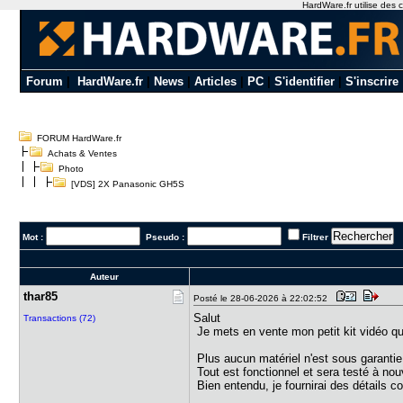
HardWare.fr utilise des c
Forum
|
HardWare.fr
|
News
|
Articles
|
PC
|
S'identifier
|
S'inscrire
FORUM HardWare.fr
Achats & Ventes
Photo
[VDS] 2X Panasonic GH5S
Mot :
Pseudo :
Filtrer
Auteur
thar85
Posté le 28-06-2026 à 22:02:52
Salut
Transactions (72)
Je mets en vente mon petit kit vidéo que
Plus aucun matériel n'est sous garantie
Tout est fonctionnel et sera testé à nou
Bien entendu, je fournirai des détails c