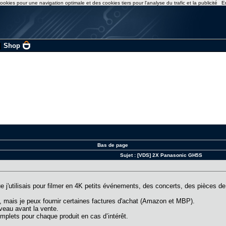
ookies pour une navigation optimale et des cookies tiers pour l'analyse du trafic et la publicité
E
|
Shop
Bas de page
Sujet :
[VDS] 2X Panasonic GH5S
 j'utilisais pour filmer en 4K petits événements, des concerts, des pièces de 
, mais je peux fournir certaines factures d'achat (Amazon et MBP).
veau avant la vente.
omplets pour chaque produit en cas d’intérêt.