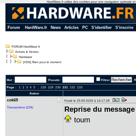
HardWare.fr utilise des cookies pour une navigation optimale et de
Forum
|
HardWare.fr
|
News
|
Articles
|
PC
|
S'identifier
|
S'inscrire
FORUM HardWare.fr
Achats & Ventes
Hardware
[VDS] Rien pour le moment
Al
Mot :
Pseudo :
Filtrer
Page :
1
2
3
4
5
..
228
229
230
231
232
233
Auteur
cok69
Posté le 25-05-2026 à 14:17:28
Reprise du message 
Transactions (228)
toum
---------------