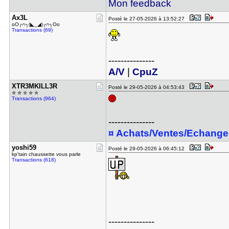
Mon feedback
Ax3L
Posté le 27-05-2026 à 13:52:27
oO╭∩╮(◣_◢)╭∩╮Oo
Transactions (69)
---------------
A/V
|
CpuZ
XTR3MKILL3​R
Posté le 29-05-2026 à 04:53:43
✮ ✮ ✮ ✮ ✮
Transactions (964)
---------------
¤ Achats/Ventes/Echange
yoshi59
Posté le 29-05-2026 à 06:45:12
kp'tain chaussette vous parle
Transactions (618)
---------------