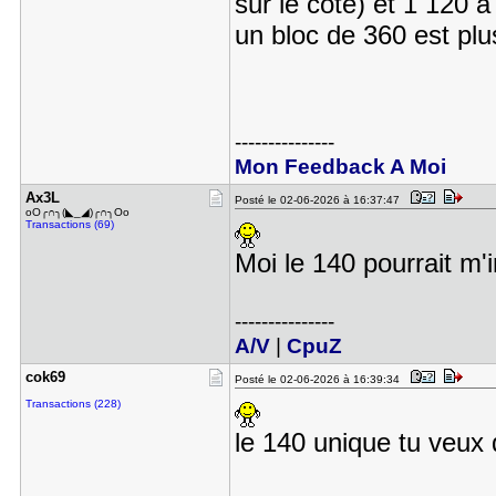
sur le coté) et 1 120 
un bloc de 360 est plu
---------------
Mon Feedback A Moi
Ax3L
Posté le 02-06-2026 à 16:37:47
oO╭∩╮(◣_◢)╭∩╮Oo
Transactions (69)
Moi le 140 pourrait m'
---------------
A/V
|
CpuZ
cok69
Posté le 02-06-2026 à 16:39:34
Transactions (228)
le 140 unique tu veux 