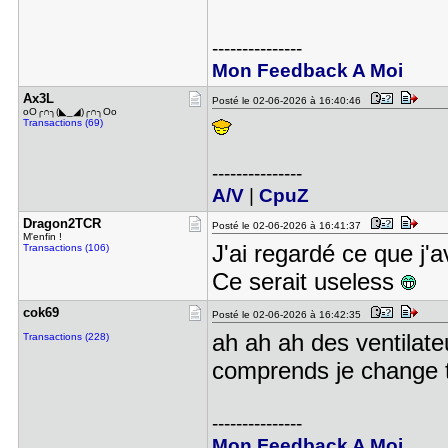
---------------
Mon Feedback A Moi
Ax3L
Posté le 02-06-2026 à 16:40:46
oO╭∩╮(◣_◢)╭∩╮Oo
Transactions (69)
---------------
A/V
|
CpuZ
Dragon2TCR
Posté le 02-06-2026 à 16:41:37
M'enfin !
J'ai regardé ce que j'
Transactions (106)
Ce serait useless
cok69
Posté le 02-06-2026 à 16:42:35
ah ah ah des ventilateu
Transactions (228)
comprends je change t
---------------
Mon Feedback A Moi