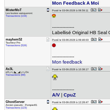
Mon Feedback A Moi
MisterMoT
Posté le 03-06-2026 à 08:59:11
Les loutres vainqueront
Transactions (134)
---------------
Labellisé Original HB Seal O
mayhem52
Posté le 03-06-2026 à 09:46:03
Taunteur Pro
Transactions (526)
---------------
Mon feedback
Ax3L
Posté le 03-06-2026 à 10:38:17
oO╭∩╮(◣_◢)╭∩╮Oo
Transactions (69)
---------------
A/V
|
CpuZ
GhostServe​r
Posté le 03-06-2026 à 12:28:47
Ancien pseudo : Pompier81
Transactions (123)