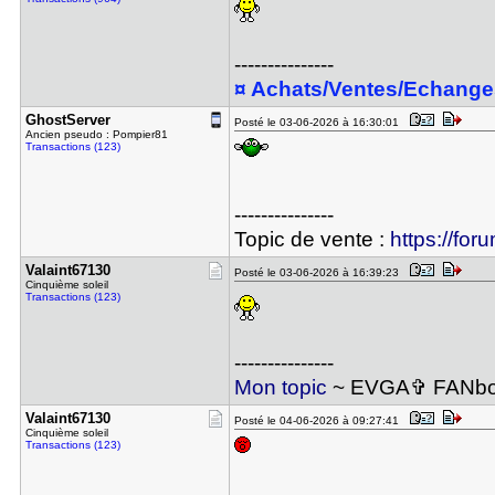
---------------
¤ Achats/Ventes/Echange
GhostServe​r
Posté le 03-06-2026 à 16:30:01
Ancien pseudo : Pompier81
Transactions (123)
---------------
Topic de vente :
https://for
Valaint671​30
Posté le 03-06-2026 à 16:39:23
Cinquième soleil
Transactions (123)
---------------
Mon topic
~ EVGA✞ FANboy -
Valaint671​30
Posté le 04-06-2026 à 09:27:41
Cinquième soleil
Transactions (123)