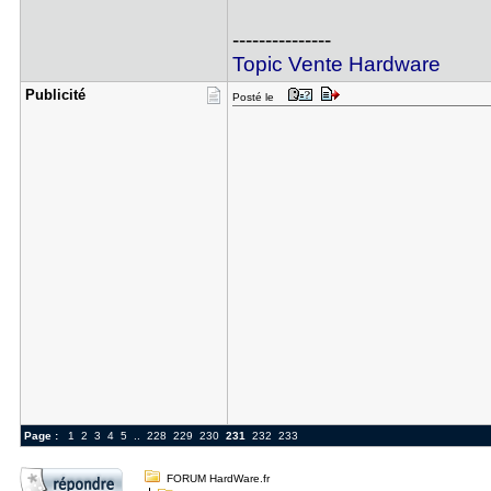
---------------
Topic Vente Hardware
Publicité
Posté le
Page :
1
2
3
4
5
..
228
229
230
231
232
233
FORUM HardWare.fr