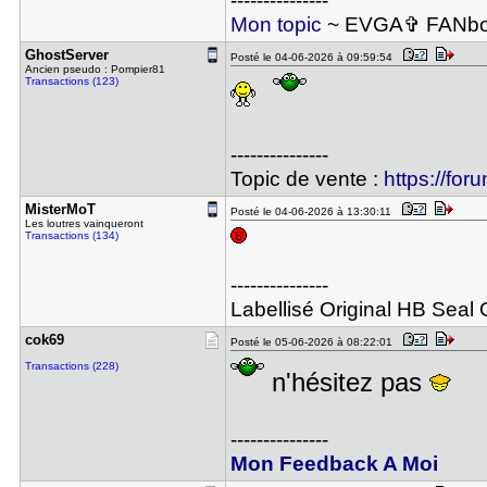
---------------
Mon topic
~ EVGA✞ FANboy -
GhostServe​r
Posté le 04-06-2026 à 09:59:54
Ancien pseudo : Pompier81
Transactions (123)
---------------
Topic de vente :
https://for
MisterMoT
Posté le 04-06-2026 à 13:30:11
Les loutres vainqueront
Transactions (134)
---------------
Labellisé Original HB Seal O
cok69
Posté le 05-06-2026 à 08:22:01
Transactions (228)
n'hésitez pas
---------------
Mon Feedback A Moi