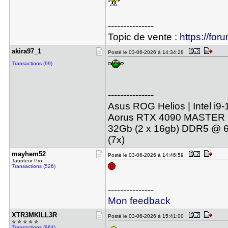
---------------
Topic de vente :
https://for
akira97_1
Posté le 03-06-2026 à 14:34:28
Transactions (99)
---------------
Asus ROG Helios | Intel i9
Aorus RTX 4090 MASTER | A
32Gb (2 x 16gb) DDR5 @ 64
(7x)
mayhem52
Posté le 03-06-2026 à 14:46:59
Taunteur Pro
Transactions (526)
---------------
Mon feedback
XTR3MKILL3​R
Posté le 03-06-2026 à 15:41:00
✮ ✮ ✮ ✮ ✮
Transactions (964)