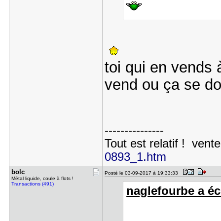
toi qui en vends 
vend ou ça se 
---------------
Tout est relatif ! vente
0893_1.htm
bolc
Posté le 03-09-2017 à 19:33:33
Métal liquide, coule à flots !
Transactions (491)
naglefourbe a écr