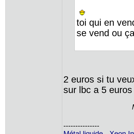
toi qui en ven
se vend ou ç
2 euros si tu ve
sur lbc a 5 euros 
---------------
Métal liquide
-
Xeon In