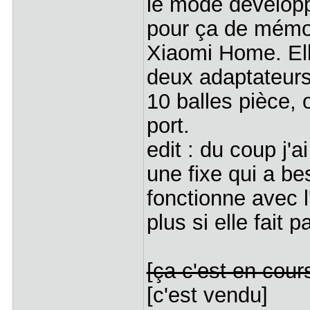
le mode développ
pour ça de mémo
Xiaomi Home. Ell
deux adaptateur
10 balles pièce, 
port.
edit : du coup j'
une fixe qui a be
fonctionne avec l'
plus si elle fait 
[ça c'est en cour
[c'est vendu]