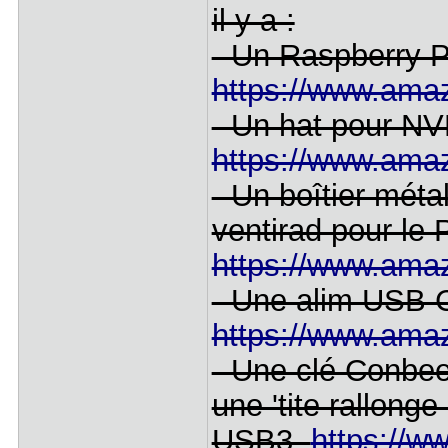
il y a :
- Un Raspberry 
https://www.am
- Un hat pour N
https://www.ama
- Un boîtier métal
ventirad pour le 
https://www.ama
- Une alim USB C
https://www.am
- Une clé Conbee 
une 'tite rallong
USB3.
https://