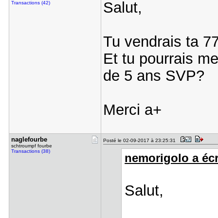
Salut,
Transactions (42)
Tu vendrais ta 7
Et tu pourrais me
de 5 ans SVP?
Merci a+
naglefourb​e
Posté le 02-09-2017 à 23:25:31
schtroumpf fourbe
Transactions (38)
nemorigolo a écri
Salut,