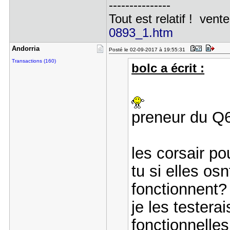
---------------
Tout est relatif ! vente
0893_1.htm
Andorria
Posté le 02-09-2017 à 19:55:31
Transactions (160)
bolc a écrit :
preneur du 
les corsair po
tu si elles osn
fonctionnent?
je les testerai
fonctionnelles