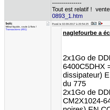
---------------
Tout est relatif ! vente
0893_1.htm
bolc
Posté le 02-09-2017 à 20:54:25
Métal liquide, coule à flots !
Transactions (491)
naglefourbe a écr
2x1Go de DD
6400C5DHX => 
dissipateur)
du 775
2x1Go de DD
CM2X1024-640
noires) EN 