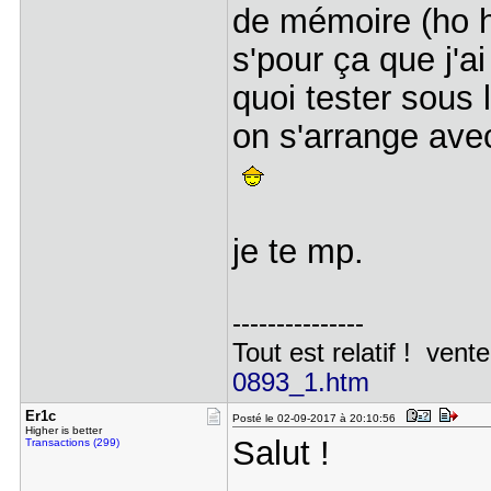
de mémoire (ho ho
s'pour ça que j'a
quoi tester sous l
on s'arrange ave
je te mp.
---------------
Tout est relatif ! vente
0893_1.htm
Er1c
Posté le 02-09-2017 à 20:10:56
Higher is better
Salut !
Transactions (299)