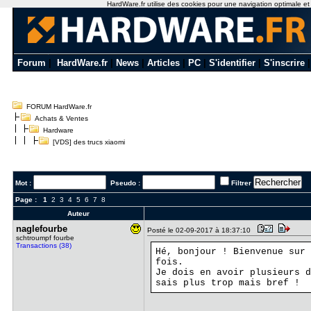
HardWare.fr utilise des cookies pour une navigation optimale et de
Forum
|
HardWare.fr
|
News
|
Articles
|
PC
|
S'identifier
|
S'inscrire
FORUM HardWare.fr
Achats & Ventes
Hardware
[VDS] des trucs xiaomi
Mot :
Pseudo :
Filtrer
Page :
1
2
3
4
5
6
7
8
Auteur
naglefourb​e
Posté le 02-09-2017 à 18:37:10
schtroumpf fourbe
Transactions (38)
Hé, bonjour ! Bienvenue sur 
fois.
Je dois en avoir plusieurs d
sais plus trop mais bref !