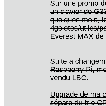
Sur une promo de
un clavier de G33
quelques mois, l
rigolotes/utiles/pa
Everest MAX de c
Suite à changeme
Raspberry Pi, m
vendu LBC.
Upgrade de ma co
sépare du trio 