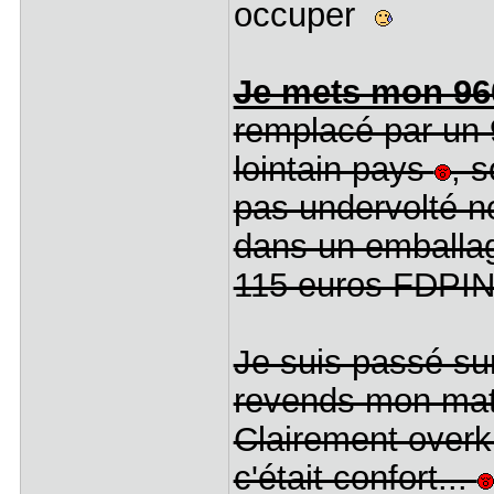
occuper
Je mets mon 96
remplacé par un 
lointain pays
, 
pas undervolté no
dans un emballag
115 euros FDPIN,
Je suis passé su
revends mon mato
Clairement overki
c'était confort...