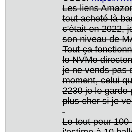
Les liens Amazo
tout acheté là-ba
c'était en 2022, 
son niveau de M
Tout ça fonctionn
le NVMe directe
je ne vends pas 
moment, celui qu
2230 je le garde 
plus cher si je ve
Le tout pour 100 
j'estime à 10 bal