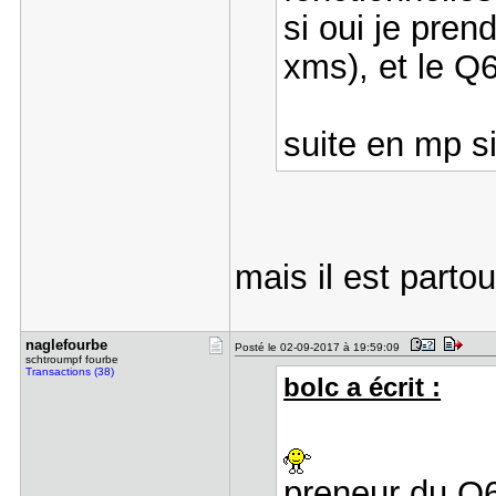
si oui je pren
xms), et le Q
suite en mp s
mais il est parto
naglefourb​e
Posté le 02-09-2017 à 19:59:09
schtroumpf fourbe
Transactions (38)
bolc a écrit :
preneur du 