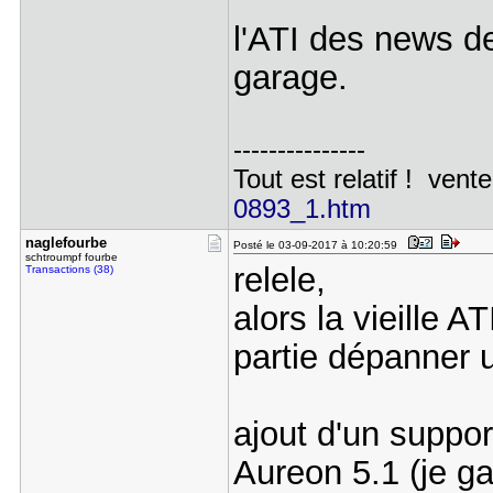
l'ATI des news d
garage.
---------------
Tout est relatif ! vente
0893_1.htm
naglefourb​e
Posté le 03-09-2017 à 10:20:59
schtroumpf fourbe
relele,
Transactions (38)
alors la vieille A
partie dépanner u
ajout d'un suppor
Aureon 5.1 (je ga