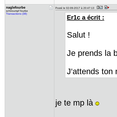
naglefourb​e
Posté le 02-09-2017 à 20:47:13
schtroumpf fourbe
Transactions (38)
Er1c a écrit :
Salut !
Je prends la ba
J'attends ton
je te mp là