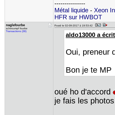
---------------
Métal liquide
-
Xeon In
HFR sur HWBOT
naglefourb​e
Posté le 02-09-2017 à 19:53:42
schtroumpf fourbe
Transactions (38)
aldo13000 a écrit
Oui, preneur 
Bon je te MP
oué ho d'accord
je fais les photo