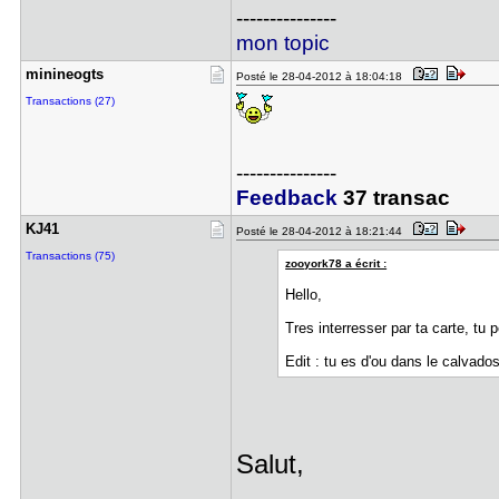
---------------
mon topic
minineogts
Posté le 28-04-2012 à 18:04:18
Transactions (27)
---------------
Feedback
37 transac
KJ41
Posté le 28-04-2012 à 18:21:44
Transactions (75)
zooyork78 a écrit :
Hello,
Tres interresser par ta carte, tu
Edit : tu es d'ou dans le calvado
Salut,