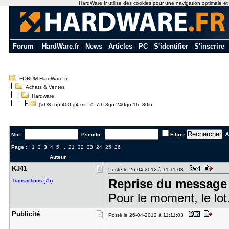
HardWare.fr utilise des cookies pour une navigation optimale et de
Forum
|
HardWare.fr
|
News
|
Articles
|
PC
|
S'identifier
|
S'inscrire
FORUM HardWare.fr
Achats & Ventes
Hardware
[VDS] hp 400 g4 mt - i5-7th 8go 240go 1to 80in
Al
Mot :
Pseudo :
Filtrer
Page :
1
2
3
4
5
..
21
22
23
24
25
26
Auteur
KJ41
Posté le 26-04-2012 à 11:11:03
Reprise du message 
Transactions (75)
Pour le moment, le lot
Publicité
Posté le 26-04-2012 à 11:11:03