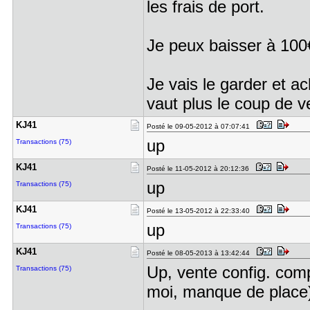
les frais de port.
Je peux baisser à 100€
Je vais le garder et a
vaut plus le coup de v
KJ41
Posté le 09-05-2012 à 07:07:41
up
Transactions (75)
KJ41
Posté le 11-05-2012 à 20:12:36
up
Transactions (75)
KJ41
Posté le 13-05-2012 à 22:33:40
up
Transactions (75)
KJ41
Posté le 08-05-2013 à 13:42:44
Up, vente config. com
Transactions (75)
moi, manque de place