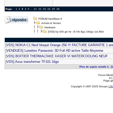
Page :
1
2
3
4
5
..
21
22
23
24
25
26
FORUM HardWare.fr
Achats & Ventes
Hardware
[VDS] hp 400 g4 mt - i5-7th 8go 240go 1to 80in
[VDS] NOKIA C1 Neuf bloqué Orange 25€ !!! FACTURE GARANTIE 1 an
[VENDUES] Lunettes Panasonic 3D Full HD active Taille Moyenne
[VDS] BOITIER THERMALTAKE XASER VI WATERCOOLING NEUF
[VDS] Asus transformer TF101 16go
Plus de sujets relatifs à : 
Forum MesDi
(c)
Page gé
Copyright © 1997-2025 Groupe
LD