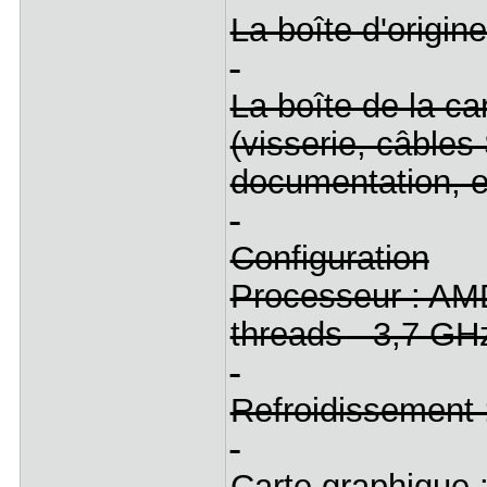
La boîte d'origine
La boîte de la c
(visserie, câble
documentation, e
Configuration
Processeur : AM
threads - 3,7 GH
Refroidissement :
Carte graphique