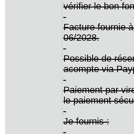
vérifier le bon f
Facture fournie 
06/2028.
Possible de réser
acompte via Pay
Paiement par vir
le paiement sécu
Je fournis :