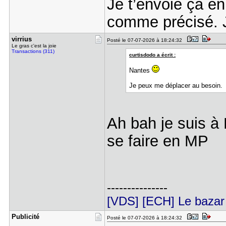
Je t’envoie ça en
comme précisé. J
virrius
Posté le 07-07-2026 à 18:24:32
Le gras c'est la joie
Transactions (311)
curtisdodo a écrit :
Nantes
Je peux me déplacer au besoin.
Ah bah je suis à
se faire en MP
---------------
[VDS] [ECH] Le bazar 
Publicité
Posté le 07-07-2026 à 18:24:32