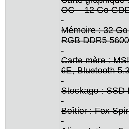
OC – 12 Go GD
Mémoire : 32 Go 
RGB DDR5 5600
Carte mère : MS
6E, Bluetooth 5.3
Stockage : SSD 
Boîtier : Fox Spi