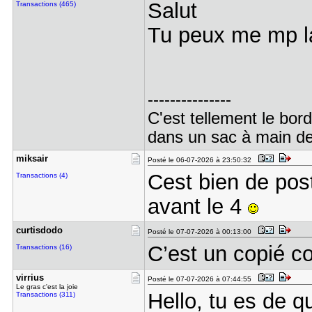
Salut
Transactions (465)
Tu peux me mp la
---------------
C'est tellement le bor
dans un sac à main dep
miksair
Posté le 06-07-2026 à 23:50:32
Cest bien de post
Transactions (4)
avant le 4
curtisdodo
Posté le 07-07-2026 à 00:13:00
C’est un copié coll
Transactions (16)
virrius
Posté le 07-07-2026 à 07:44:55
Le gras c'est la joie
Hello, tu es de q
Transactions (311)