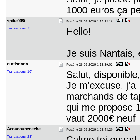
1000 euros ça pe
spike008t
Posté le 28-07-2026 à 19:23:16
Hello!
Transactions (7)
Je suis Nantais, 
curtisdodo
Posté le 29-07-2026 à 13:39:02
Salut, disponibl
Transactions (16)
Je m’excuse, j’ai 
marchands de tap
qui me propose 1
vaut 2000€ neuf
Acoucounen​eche
Posté le 29-07-2026 à 23:43:20
Calme toi quand
Transactions (23)