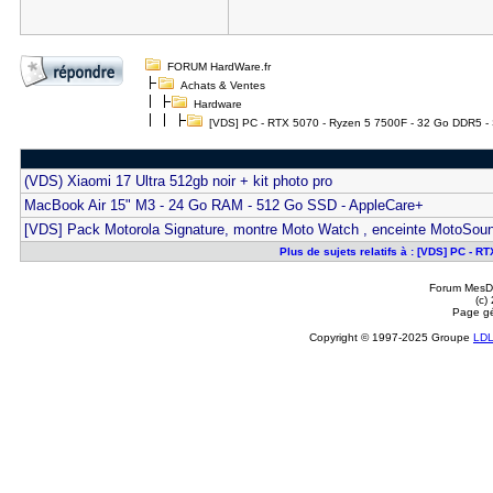
FORUM HardWare.fr
Achats & Ventes
Hardware
[VDS] PC - RTX 5070 - Ryzen 5 7500F - 32 Go DDR5 - 
(VDS) Xiaomi 17 Ultra 512gb noir + kit photo pro
MacBook Air 15" M3 - 24 Go RAM - 512 Go SSD - AppleCare+
[VDS] Pack Motorola Signature, montre Moto Watch , enceinte MotoSou
Plus de sujets relatifs à : [VDS] PC - 
Forum MesDi
(c)
Page gé
Copyright © 1997-2025 Groupe
LD