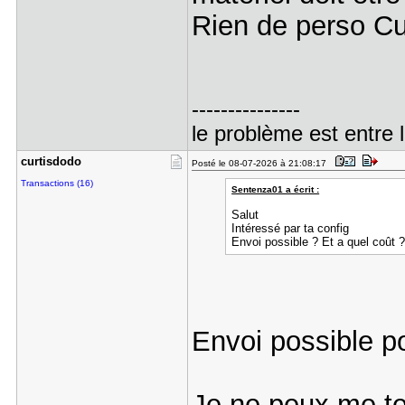
Rien de perso C
---------------
le problème est entre l
curtisdodo
Posté le 08-07-2026 à 21:08:17
Transactions (16)
Sentenza01 a écrit :
Salut
Intéressé par ta config
Envoi possible ? Et a quel coût 
Envoi possible p
Je ne peux me t