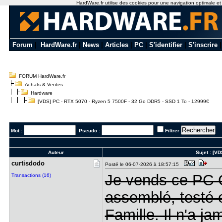
HardWare.fr utilise des cookies pour une navigation optimale et de
Forum
|
HardWare.fr
|
News
|
Articles
|
PC
|
S'identifier
|
S'inscrire
FORUM HardWare.fr
Achats & Ventes
Hardware
[VDS] PC - RTX 5070 - Ryzen 5 7500F - 32 Go DDR5 - SSD 1 To - 12999€
Mot :
Pseudo :
Filtrer
Auteur
Sujet :
[VD
curtisdodo
Posté le 06-07-2026 à 18:57:15
Je vends ce PC
Transactions (16)
assemblé, testé 
Famille. Il n'a j