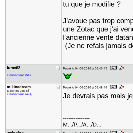
tu que je modifie ?
J'avoue pas trop compr
une Zotac que j'ai ve
l'ancienne vente data
(Je ne refais jamais 
furax62
Posté le 04-06-2026 à 09:40:45
Transactions (56)
mikinadrea​m
Posté le 04-06-2026 à 09:48:49
S'est fait Loki-sé
Je devrais pas mais j
Transactions (474)
---------------
M.../P.../A.../D...
walooloo