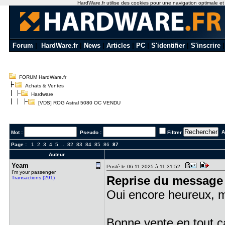
HardWare.fr utilise des cookies pour une navigation optimale et de
Forum
|
HardWare.fr
|
News
|
Articles
|
PC
|
S'identifier
|
S'inscrire
FORUM HardWare.fr
Achats & Ventes
Hardware
[VDS] ROG Astral 5080 OC VENDU
Al
Mot :
Pseudo :
Filtrer
Page :
1
2
3
4
5
..
82
83
84
85
86
87
Auteur
Yeam
Posté le 06-11-2025 à 11:31:52
I'm your passenger
Reprise du message 
Transactions (291)
Oui encore heureux, m
Bonne vente en tout c