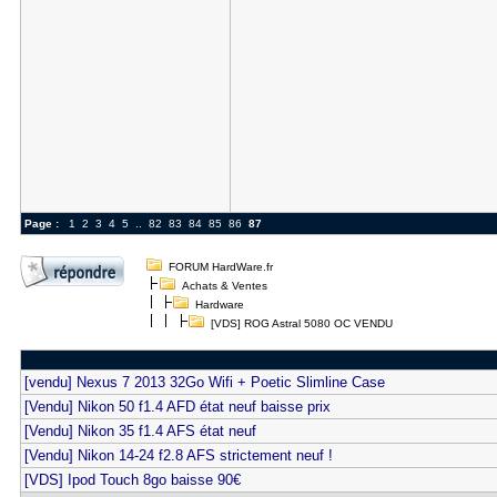
Page :
1
2
3
4
5
..
82
83
84
85
86
87
FORUM HardWare.fr
Achats & Ventes
Hardware
[VDS] ROG Astral 5080 OC VENDU
[vendu] Nexus 7 2013 32Go Wifi + Poetic Slimline Case
[Vendu] Nikon 50 f1.4 AFD état neuf baisse prix
[Vendu] Nikon 35 f1.4 AFS état neuf
[Vendu] Nikon 14-24 f2.8 AFS strictement neuf !
[VDS] Ipod Touch 8go baisse 90€