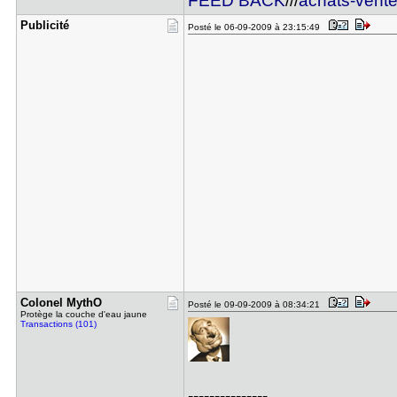
FEED BACK
///
achats-vent
Publicité
Posté le 06-09-2009 à 23:15:49
Colonel My​thO
Posté le 09-09-2009 à 08:34:21
Protège la couche d'eau jaune
Transactions (101)
---------------