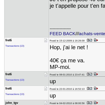
je t'appelle pour t'en f
---------------
FEED BACK
///
achats-vent
fret6
Posté le 15-12-2009 à 16:26:09
Hop, j'ai le net !
Transactions (13)
40€ ça me va.
MP-moi.
fret6
Posté le 08-01-2010 à 23:47:41
up
Transactions (13)
fret6
Posté le 22-01-2010 à 16:52:13
up
Transactions (13)
john_tgv
Posté le 04-02-2010 à 08:00:56