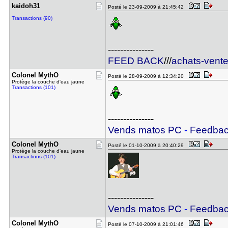
kaidoh31
Posté le 23-09-2009 à 21:45:42
Transactions (90)
---------------
FEED BACK
///
achats-vent
Colonel My​thO
Posté le 28-09-2009 à 12:34:20
Protège la couche d'eau jaune
Transactions (101)
---------------
Vends matos PC
-
Feedba
Colonel My​thO
Posté le 01-10-2009 à 20:40:29
Protège la couche d'eau jaune
Transactions (101)
---------------
Vends matos PC
-
Feedba
Colonel My​thO
Posté le 07-10-2009 à 21:01:46