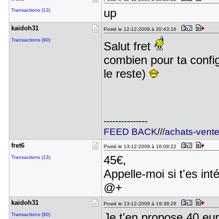
up
Transactions (13)
kaidoh31
Posté le 12-12-2009 à 20:43:16
Transactions (90)
Salut fret
combien pour ta config
le reste)
---------------
FEED BACK
///
achats-vent
fret6
Posté le 13-12-2009 à 16:09:22
45€,
Transactions (13)
Appelle-moi si t'es int
@+
kaidoh31
Posté le 13-12-2009 à 19:38:26
Je t'en propose 40 eur
Transactions (90)