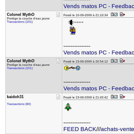
Vends matos PC
-
Feedba
Colonel My​thO
Posté le 10-09-2009 à 21:10:34
Protège la couche d'eau jaune
Transactions (101)
---------------
Vends matos PC
-
Feedba
Colonel My​thO
Posté le 23-09-2009 à 20:54:12
Protège la couche d'eau jaune
Transactions (101)
---------------
Vends matos PC
-
Feedba
kaidoh31
Posté le 23-09-2009 à 21:45:42
Transactions (90)
---------------
FEED BACK
///
achats-vent