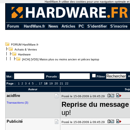
HardWare.fr utilise des cookies pour une navigation optimale et de
Forum
|
HardWare.fr
|
News
|
Articles
|
PC
|
S'identifier
|
S'inscrire
FORUM HardWare.fr
Achats & Ventes
Hardware
[ACH] [VDS] Matos plus ou moins ancien et pièces laptop
Al
Mot :
Pseudo :
Filtrer
Page :
1
2
3
4
5
..
17
18
19
20
21
22
Auteur
Suje
acidfire
Posté le 15-08-2009 à 09:45:29
Reprise du message 
Transactions (3)
up!
Publicité
Posté le 15-08-2009 à 09:45:29