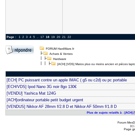
Page :
1
2
3
4
5
..
17
18
19
20
21
22
FORUM HardWare.fr
Achats & Ventes
Hardware
[ACH] [VDS] Matos plus ou moins ancien et pièces lapt
[ECH] PC puissant contre un apple IMAC ( g5 ou c2d) ou pc portable
[ECH/VDS] Ipod Nano 3G noir 8go 130€
[VENDU] Yashica Mat 124G
[ACH]ordinateur portable petit budget urgent
[VENDUS] Nikkor AF 28mm f/2.8 D et Nikkor AF 50mm f/1.8 D
Plus de sujets relatifs à : [ACH
Forum MesDi
(c)
Page gé