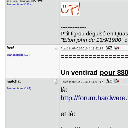
#LaurentCambon2027 ♥♥♥
Transactions (111)
---------------
P'tit tigrou déguisé en Qu
"Elton john du 13/9/1980"
di
fret6
Posté le 09-02-2010 à 13:42:34
================
Transactions (13)
Un
ventirad
pour 88
matchat
Posté le 09-02-2010 à 14:07:17
là:
Transactions (124)
http://forum.hardware.
et là: