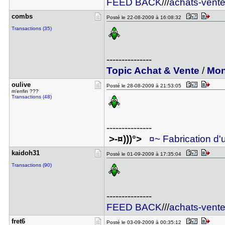
FEED BACK
///
achats-vent
combs
Posté le 22-08-2009 à 16:08:32
Transactions (35)
---------------
Topic Achat & Vente
/
Mon
oulive
Posté le 28-08-2009 à 21:53:05
m'enfin ???
Transactions (48)
---------------
>-¤)))°>
¤~ Fabrication d
kaidoh31
Posté le 01-09-2009 à 17:35:04
Transactions (90)
---------------
FEED BACK
///
achats-vent
fret6
Posté le 03-09-2009 à 00:35:12