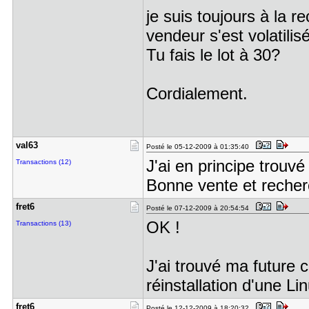
je suis toujours à la
vendeur s'est volatil
Tu fais le lot à 30?
Cordialement.
val63
Posté le 05-12-2009 à 01:35:40
J'ai en principe trouv
Transactions (12)
Bonne vente et recherc
fret6
Posté le 07-12-2009 à 20:54:54
OK !
Transactions (13)
J'ai trouvé ma future c
réinstallation d'une L
fret6
Posté le 12-12-2009 à 18:20:32