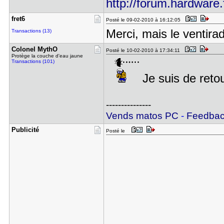
http://forum.hardware.
fret6
Posté le 09-02-2010 à 16:12:05
Merci, mais le ventirad 
Transactions (13)
Colonel My​thO
Posté le 10-02-2010 à 17:34:11
Protège la couche d'eau jaune
Transactions (101)
Je suis de reto
---------------
Vends matos PC
-
Feedba
Publicité
Posté le