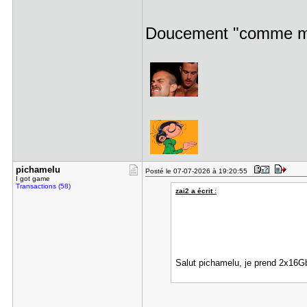
Doucement "comme
pichamelu
Posté le 07-07-2026 à 19:20:55
I got game
Transactions (58)
zai2 a écrit :
Salut pichamelu, je prend 2x16G