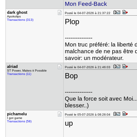
Mon Feed-Back
dark ghost
Posté le 04-07-2026 à 21:37:22
Apokolips
Plop
Transactions (313)
---------------
Mon truc préféré: la liberté
malchance de ne pas être d'
savoir: un modérateur.
alriad
Posté le 04-07-2026 à 21:46:03
ST Power, Makes it Possible
Bop
Transactions (11)
---------------
Que la force soit avec Moi..
blesser..)
pichamelu
Posté le 05-07-2026 à 08:26:04
I got game
up
Transactions (58)