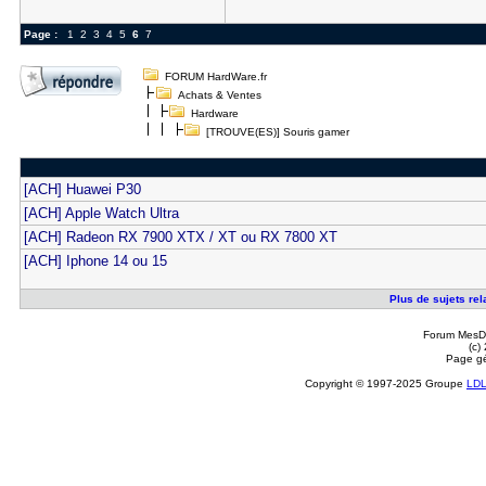
Page :
1
2
3
4
5
6
7
FORUM HardWare.fr
Achats & Ventes
Hardware
[TROUVE(ES)] Souris gamer
[ACH] Huawei P30
[ACH] Apple Watch Ultra
[ACH] Radeon RX 7900 XTX / XT ou RX 7800 XT
[ACH] Iphone 14 ou 15
Plus de sujets rel
Forum MesDi
(c)
Page gé
Copyright © 1997-2025 Groupe
LD