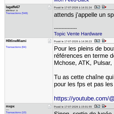
lagaffe67
Posté le 17-07-2026 à 14:31:24
alerteur :o
attends j'appelle un s
Transactions (548)
---------------
Topic Vente Hardware
H0tlineMia​mi
Posté le 17-07-2026 à 14:36:23
Pour les pleins de bo
Transactions (64)
références en terme d
Mchose, ATK, Pulsar, e
Tu as cette chaîne qu
pour les fps et pas les
https://youtube.com
mxpx
Posté le 17-07-2026 à 15:01:55
----
Sinon, sortie de lycée.
Transactions (10)