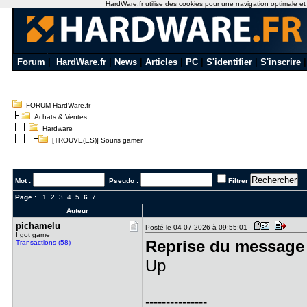
HardWare.fr utilise des cookies pour une navigation optimale et de
Forum
|
HardWare.fr
|
News
|
Articles
|
PC
|
S'identifier
|
S'inscrire
FORUM HardWare.fr
Achats & Ventes
Hardware
[TROUVE(ES)] Souris gamer
Mot :
Pseudo :
Filtrer
Page :
1
2
3
4
5
6
7
Auteur
pichamelu
Posté le 04-07-2026 à 09:55:01
I got game
Reprise du message 
Transactions (58)
Up
---------------