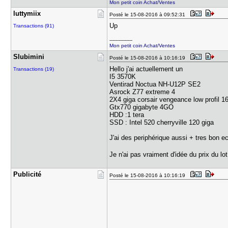
Mon petit coin Achat/Ventes
luttymiix
Posté le 15-08-2016 à 09:52:31
Up
Transactions (91)
---------------
Mon petit coin Achat/Ventes
Slubimini
Posté le 15-08-2016 à 10:16:19
Hello j'ai actuellement un
Transactions (19)
I5 3570K
Ventirad Noctua NH-U12P SE2
Asrock Z77 extreme 4
2X4 giga corsair vengeance low profil 1
Gtx770 gigabyte 4GO
HDD :1 tera
SSD : Intel 520 cherryville 120 giga
J'ai des periphérique aussi + tres bon 
Je n'ai pas vraiment d'idée du prix du lot
Publicité
Posté le 15-08-2016 à 10:16:19