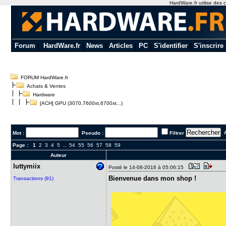
HardWare.fr utilise des c
Forum
|
HardWare.fr
|
News
|
Articles
|
PC
|
S'identifier
|
S'inscrire
FORUM HardWare.fr
Achats & Ventes
Hardware
[ACH] GPU (3070,7600xt,6700xt...)
A
Mot :
Pseudo :
Filtrer
Page :
1
2
3
4
5
..
54
55
56
57
58
59
Auteur
luttymiix
Posté le 14-08-2016 à 05:06:15
Bienvenue dans mon shop !
Transactions (91)