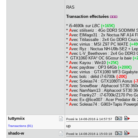
RAS
Transaction effectuées
◘◘◘
* i5-4690k
sur LBC
(+165€)
*
A
vec stiilseriz : 4Go DDR3 SODIM
*
A
vec ElMago31 : 2x Noctua NF A14 FLX
*
A
vec Titilassalle : 2x4 Go DDR3 Cruc
*
A
vec virrius : MSI Z97 PC MATE
(+49
*
A
vec Ryz : Noctua NH-U9b-SE2 + L
*
A
vec L-V_Beethoven : 2x4 Go DDR3 C
* GTX1060 KFA² OC 6Go
sur la baie
(+
*
A
vec Kayou : Win10
(+25€)
*
A
vec paydraw : OP3 64Gb
(+200€)
*
A
vec virrius : GTX1080 WF3 Gigabyt
*
A
vec bolc : délid i7-6700k
(-20€)
*
A
vec Soleias74 : GTX1080Ti Aorus
(-
*
A
vec SnowBear : Alphacool ST30 3
*
A
vec NamNam13 : Alphacool ST30 
*
A
vec Franky27 : i7-6700k/Z170 Pro 
*
A
vec Ex-@lice007 : Acer Predator 4
*
A
vec Soleias74 : G903+Tapis Powerp
luttymiix
Posté le 14-08-2016 à 14:57:57
up
Transactions (91)
shado-w
Posté le 14-08-2016 à 15:03:18