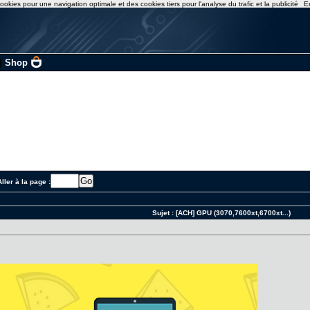
ookies pour une navigation optimale et des cookies tiers pour l'analyse du trafic et la publicité
E
|
Shop
ller à la page :
Sujet :
[ACH] GPU (3070,7600xt,6700xt...)