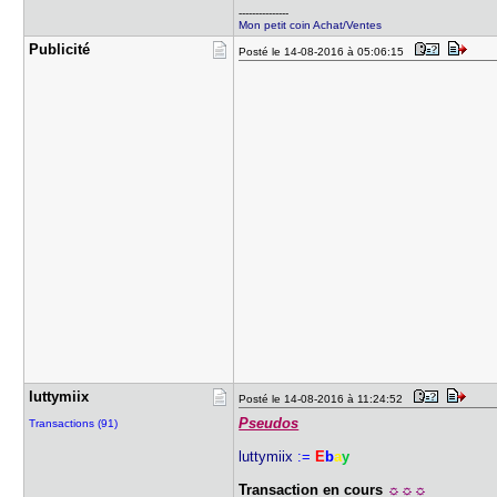
---------------
Mon petit coin Achat/Ventes
Publicité
Posté le 14-08-2016 à 05:06:15
luttymiix
Posté le 14-08-2016 à 11:24:52
Pseudos
Transactions (91)
luttymiix
:=
E
b
a
y
Transaction en cours
☼☼☼