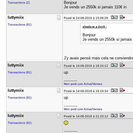
Bonjour
Transactions (2)
Je vends un 2550k si jamais 110€ in
luttymiix
Posté le 14-08-2016 à 15:06:28
Transactions (91)
shado-w a écrit :
Bonjour
Je vends un 2550k si jamais 
J'y avais pensé mais cela ne conviendra
luttymiix
Posté le 14-08-2016 à 16:24:12
up
Transactions (91)
---------------
Mon petit coin Achat/Ventes
luttymiix
Posté le 14-08-2016 à 19:19:34
up
Transactions (91)
---------------
Mon petit coin Achat/Ventes
luttymiix
Posté le 14-08-2016 à 21:23:12
Transactions (91)
---------------