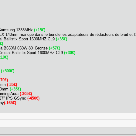
M Samsung 1333MHz
(+15€)
 140mm manque dans le bundle les adaptateurs de réducteurs de bruit et l'a
ial Ballistix Sport 1600MHZ CL9
(+35€)
€)
epa B650M 650W 80+Bronze
(+57€)
rucial Ballistix Sport 1600MHZ CL9
(+30€)
210€)
e
(+500€)
770€)
60mm
(-35€)
360mm
(+35€)
Gaming Aura
(-305€)
k 27" IPS GSync
(-450€)
lay
(-165€)