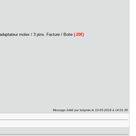
daptateur molex / 3 pins. Facture / Boite
(-20€)
Message édité par luttymiix le 10-05-2018 à 14:01:39