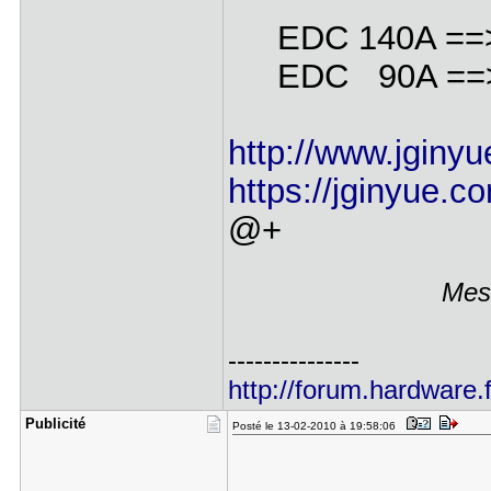
EDC 140A ==> 
EDC 90A ==> 
http://www.jginy
https://jginyue.c
@+
Mess
---------------
http://forum.hardware.f
Publicité
Posté le 13-02-2010 à 19:58:06