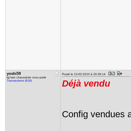
yoshi59
Posté le 13-02-2010 à 20:38:14
kp'tain chaussette vous parle
Déjà vendu
Transactions (618)
Config vendues a