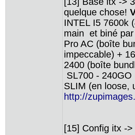
[13] Base itx -> 
quelque chose!
V
INTEL I5 7600k (
main et biné par
Pro AC (boîte bu
impeccable) +
2400 (boîte bun
SL700 - 240GO
SLIM (en loose, 
http://zupimages
[15] Config itx -