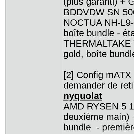
(plus garanti) +
BDDVDW SN 506
NOCTUA NH-L9-65
boîte bundle - é
THERMALTAKE 
gold, boîte bundl
[2] Config mATX
demander de reti
nyquolat
AMD RYSEN 5 160
deuxième main) 
bundle - premièr