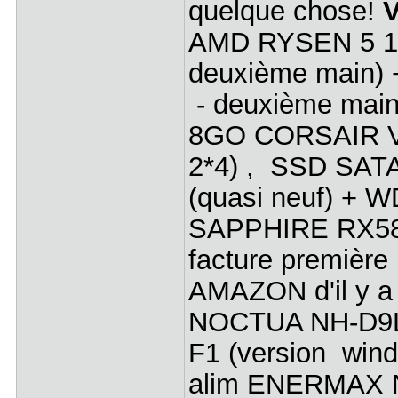
quelque chose!
V
AMD RYSEN 5 160
deuxième main)
- deuxième main
8GO CORSAIR V
2*4) , SSD SAT
(quasi neuf) + W
SAPPHIRE RX580
facture première
AMAZON d'il y a 
NOCTUA NH-D9
F1 (version windo
alim ENERMAX N