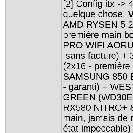
[2] Config itx -> 
quelque chose!
V
AMD RYSEN 5 260
première main b
PRO WIFI AORUS
sans facture) 
(2x16 - première
SAMSUNG 850 EV
- garanti) + W
GREEN (WD30EZR
RX580 NITRO+ 8 
main, jamais de 
état impeccable)