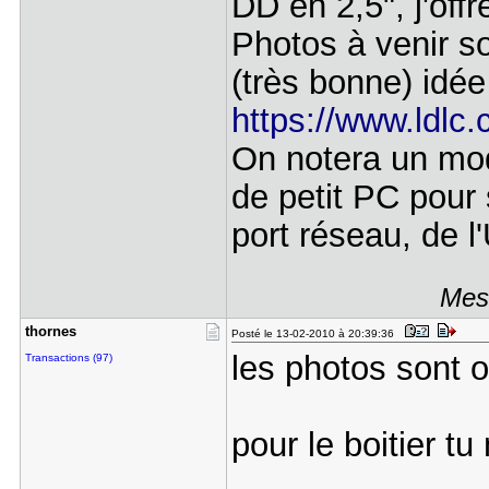
DD en 2,5", j'off
Photos à venir s
(très bonne) idée 
https://www.ldlc
On notera un mod
de petit PC pour
port réseau, de
Mess
thornes
Posté le 13-02-2010 à 20:39:36
les photos sont 
Transactions (97)
pour le boitier tu