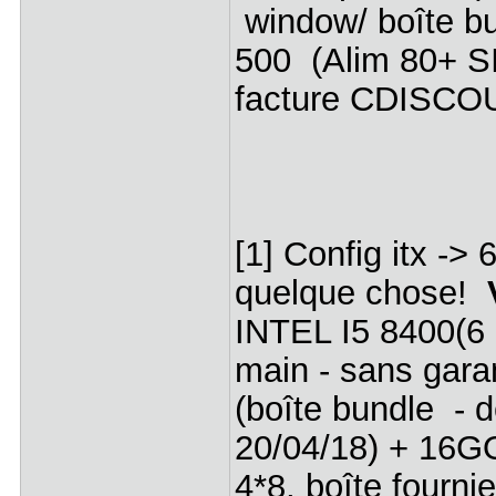
window/ boîte bu
500 (Alim 80+ SI
facture CDISCOUN
[1] Config itx -> 
quelque chose!
INTEL I5 8400(6 
main - sans gar
(boîte bundle -
20/04/18) + 16G
4*8, boîte fou