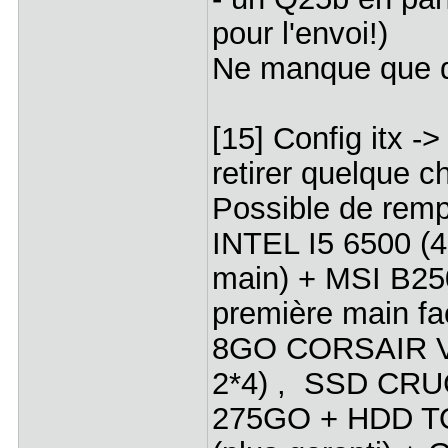
pour l'envoi!)
Ne manque que q
[15] Config itx -
retirer quelque c
Possible de remp
INTEL I5 6500 (4
main) + MSI B25
première main f
8GO CORSAIR V
2*4) , SSD CRU
275GO + HDD T