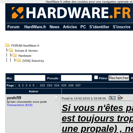
HardWare.fr utilise des cookies pour une navigation optimale et de
Forum
|
HardWare.fr
|
News
|
Articles
|
PC
|
S'identifier
|
S'inscrire
FORUM HardWare.fr
Achats & Ventes
Hardware
[VDS] Stand-by
Al
Mot :
Pseudo :
Filtrer
Page :
1
2
3
4
5
..
332
333
334
335
336
337
Auteur
yoshi59
Posté le 13-02-2010 à 19:58:06
kp'tain chaussette vous parle
Si vous n'êtes p
Transactions (618)
est toujours tr
une propale) , 