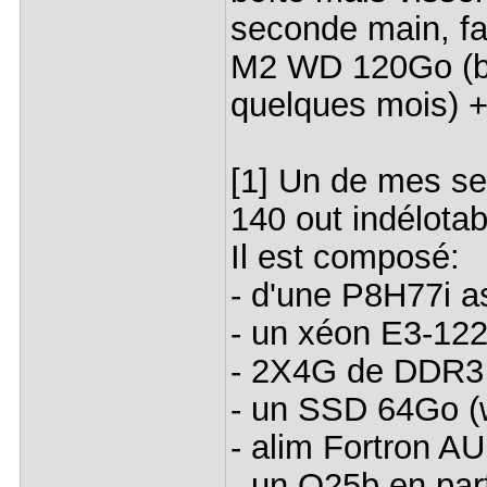
seconde main, f
M2 WD 120Go (boî
quelques mois) 
[1] Un de mes se
140 out indélota
Il est composé:
- d'une P8H77i 
- un xéon E3-12
- 2X4G de DDR
- un SSD 64Go 
- alim Fortron 
- un Q25b en parf