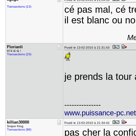
cé pas mal, cé tr
Transactions (13)
il est blanc ou noi
Me
Florianli
Posté le 13-02-2010 à 21:31:43
974 lé là !
Transactions (23)
je prends la tour
---------------
www.puissance-pc.ne
killian300​00
Posté le 13-02-2010 à 21:34:42
Sniper King
pas cher la config
Transactions (98)