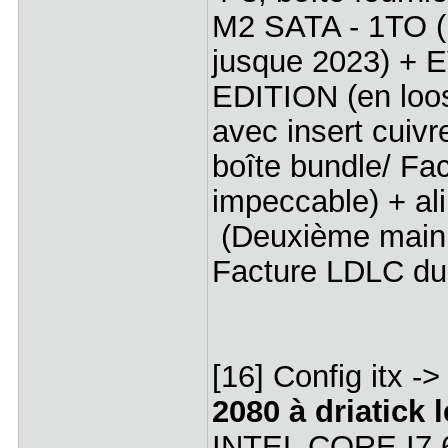
M2 SATA - 1TO (b
jusque 2023) 
EDITION (en loos
avec insert cuiv
boîte bundle/ Fa
impeccable) + 
(Deuxième main /
Facture LDLC du
[16] Config itx 
2080 à driatick 
INTEL CORE I7 67