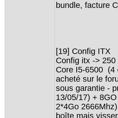
bundle, facture 
[19] Config ITX
Config itx -> 25
Core I5-6500 (4
acheté sur le fo
sous garantie - 
13/05/17) + 8GO
2*4Go 2666Mhz) 
boîte mais visser