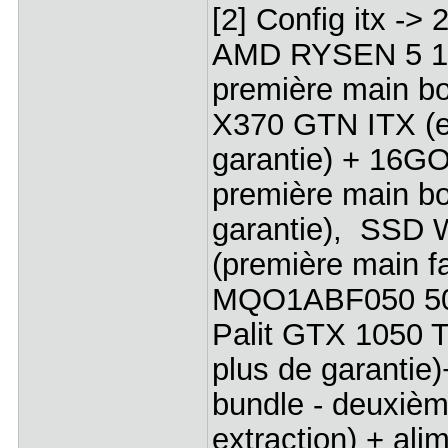
[2] Config itx ->
AMD RYSEN 5 160
première main b
X370 GTN ITX (e
garantie) + 16
première main b
garantie), SSD
(première main 
MQO1ABF050 500G
Palit GTX 1050 T
plus de garanti
bundle - deuxiè
extraction) + 