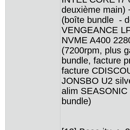
deuxième main)
(boîte bundle -
VENGEANCE LPX 
NVME A400 2280
(7200rpm, plus 
bundle, facture 
facture CDISC
JONSBO U2 silver
alim SEASONIC 
bundle)