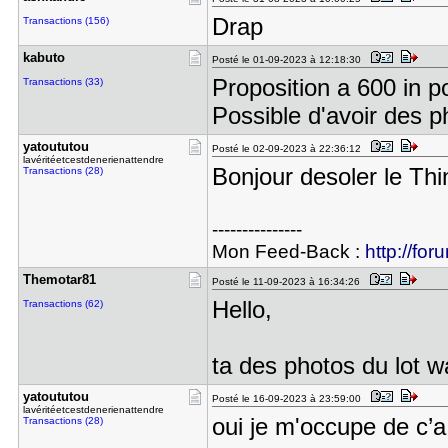
Drap
Transactions (156)
kabuto
Posté le 01-09-2023 à 12:18:30
Proposition a 600 in p
Transactions (33)
Possible d'avoir des p
yatoututou
Posté le 02-09-2023 à 22:36:12
lavéritéetcestdenerienattendre
Bonjour desoler le Th
Transactions (28)
---------------
Mon Feed-Back :
http://for
Themotar81
Posté le 11-09-2023 à 16:34:26
Hello,
Transactions (62)
ta des photos du lot w
yatoututou
Posté le 16-09-2023 à 23:59:00
lavéritéetcestdenerienattendre
oui je m'occupe de c’a
Transactions (28)