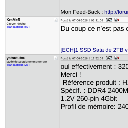
---------------
Mon Feed-Back :
http://for
KraMeR
Posté le 07-06-2026 à 02:31:09
Citoyen déchu
Du coup ce n'est pas d
Transactions (59)
---------------
[ECH]1 SSD Sata de 2TB 
yatoututou
Posté le 07-06-2026 à 17:52:54
lavéritéetcestdenerienattendre
oui effectivement : 3
Transactions (28)
Merci !
Référence produit : 
Spécif. : DDR4 240
1.2V 260-pin 4Gbit
Profil de mémoire: 2