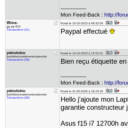
---------------
Mon Feed-Back :
http://for
Wime-
Posté le 10-10-2023 à 09:32:00
gg wp ff15
Paypal effectué
Transactions (31)
yatoututou
Posté le 10-10-2023 à 15:52:01
lavéritéetcestdenerienattendre
Bien reçu étiquette e
Transactions (28)
---------------
Mon Feed-Back :
http://for
yatoututou
Posté le 31-05-2026 à 18:15:30
lavéritéetcestdenerienattendre
Hello j'ajoute mon Lap
Transactions (28)
garantie constructeur 
Asus f15 i7 12700h a