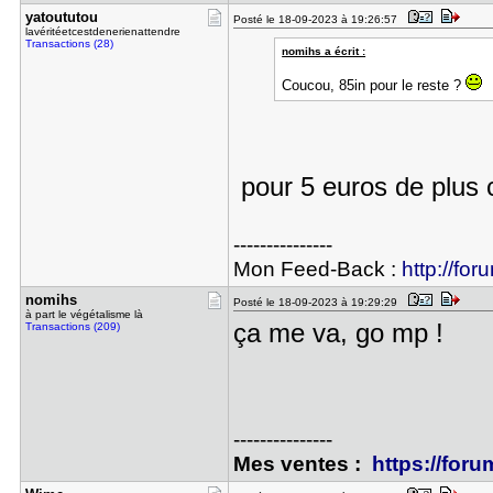
yatoututou
Posté le 18-09-2023 à 19:26:57
lavéritéetcestdenerienattendre
Transactions (28)
nomihs a écrit :
Coucou, 85in pour le reste ?
pour 5 euros de plus 
---------------
Mon Feed-Back :
http://for
nomihs
Posté le 18-09-2023 à 19:29:29
à part le végétalisme là
ça me va, go mp !
Transactions (209)
---------------
Mes ventes :
https://foru