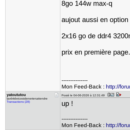
8go 144w max-q
aujout aussi en option
2x16 go de ddr4 3200
prix en première page
---------------
Mon Feed-Back :
http://for
yatoututou
Posté le 04-06-2026 à 12:31:49
lavéritéetcestdenerienattendre
up !
Transactions (28)
---------------
Mon Feed-Back :
http://for