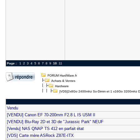
Page :
1
2
3
4
5
6
7
8
9
10
11
FORUM HardWare.fr
Achats & Ventes
Hardware
[VDS]2x8Go 2400mhz So-Dimm et 1 x16Go 3200mhz 
Vendu
[VENDU] Canon EF 70-200mm F2.8 L IS USM II
[VENDU] Blu-Ray 2D et 3D de "Jurassic Park" NEUF
[Vendu] NAS QNAP TS 412 en parfait état
[VDS] Carte mère ASRock Z87E-ITX