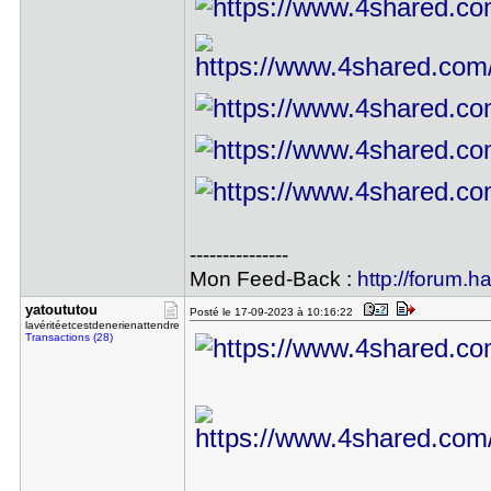
---------------
Mon Feed-Back :
http://forum.h
yatoututou
Posté le 17-09-2023 à 10:16:22
lavéritéetcestdenerienattendre
Transactions (28)