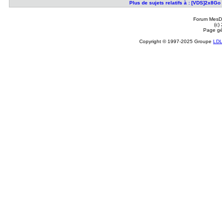
Plus de sujets relatifs à : [VDS]2x
Forum MesDi
(c)
Page gé
Copyright © 1997-2025 Groupe
LD