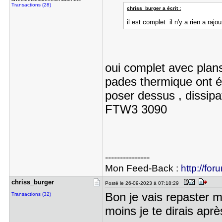
Transactions (28)
chriss_burger a écrit :
il est complet il n'y a rien a rajou
oui complet avec plan
pades thermique ont ét
poser dessus , dissip
FTW3 3090
---------------
Mon Feed-Back :
http://for
chriss_bur​ger
Posté le 26-09-2023 à 07:18:29
Bon je vais repaster m
Transactions (32)
moins je te dirais ap