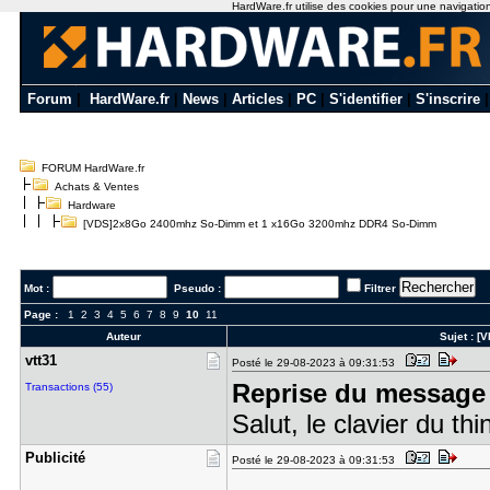
HardWare.fr utilise des cookies pour une navigation o
Forum
|
HardWare.fr
|
News
|
Articles
|
PC
|
S'identifier
|
S'inscrire
FORUM HardWare.fr
Achats & Ventes
Hardware
[VDS]2x8Go 2400mhz So-Dimm et 1 x16Go 3200mhz DDR4 So-Dimm
Mot :
Pseudo :
Filtrer
Page :
1
2
3
4
5
6
7
8
9
10
11
Auteur
Sujet :
[V
vtt31
Posté le 29-08-2023 à 09:31:53
Reprise du message 
Transactions (55)
Salut, le clavier du thi
Publicité
Posté le 29-08-2023 à 09:31:53