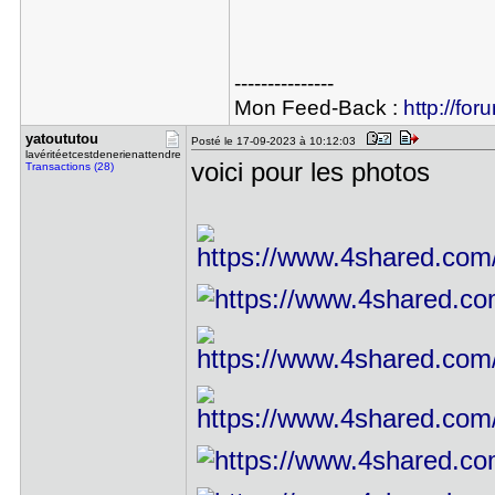
---------------
Mon Feed-Back :
http://for
yatoututou
Posté le 17-09-2023 à 10:12:03
lavéritéetcestdenerienattendre
voici pour les photos
Transactions (28)