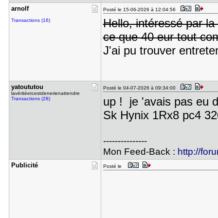
arnolf
Posté le 15-06-2026 à 12:04:56
Hello, intéressé par 
Transactions (16)
ce que 40 eur tout com
J'ai pu trouver entre
yatoututou
Posté le 04-07-2026 à 09:34:00
lavéritéetcestdenerienattendre
up ! je 'avais pas eu 
Transactions (28)
Sk Hynix 1Rx8 pc4
---------------
Mon Feed-Back :
http://for
Publicité
Posté le