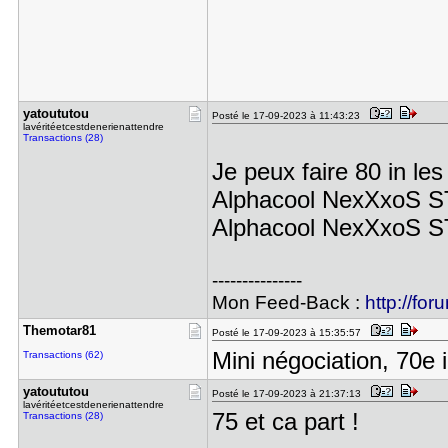
yatoututou
Posté le 17-09-2023 à 11:43:23
lavéritéetcestdenerienattendre
Transactions (28)
Je peux faire 80 in l
Alphacool NexXxoS ST
Alphacool NexXxoS ST
---------------
Mon Feed-Back :
http://for
Themotar81
Posté le 17-09-2023 à 15:35:57
Mini négociation, 70e 
Transactions (62)
yatoututou
Posté le 17-09-2023 à 21:37:13
lavéritéetcestdenerienattendre
75 et ca part !
Transactions (28)