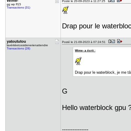
Wime-
Posté le 20-09-2023 à 11:27:25
gg wp ff15
Transactions (31)
Drap pour le waterbloc
yatoututou
Posté le 21-09-2023 à 07:24:51
lavéritéetcestdenerienattendre
Transactions (28)
Wime- a écrit :
Drap pour le waterblock, je me tâ
G
Hello waterblock gpu 
---------------