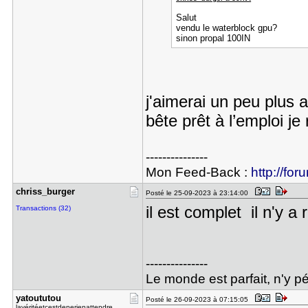
Salut
vendu le waterblock gpu?
sinon propal 100IN
j'aimerai un peu plus 
bête prêt à l’emploi j
---------------
Mon Feed-Back :
http://for
chriss_bur​ger
Posté le 25-09-2023 à 23:14:00
il est complet il n'y a 
Transactions (32)
---------------
Le monde est parfait, n'y pé
yatoututou
Posté le 26-09-2023 à 07:15:05
lavéritéetcestdenerienattendre