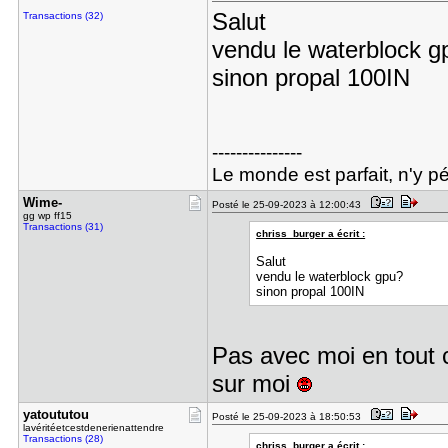
Salut
Transactions (32)
vendu le waterblock 
sinon propal 100IN
---------------
Le monde est parfait, n'y pé
Wime-
Posté le 25-09-2023 à 12:00:43
gg wp ff15
Transactions (31)
chriss_burger a écrit :
Salut
vendu le waterblock gpu?
sinon propal 100IN
Pas avec moi en tout ca
sur moi
yatoututou
Posté le 25-09-2023 à 18:50:53
lavéritéetcestdenerienattendre
Transactions (28)
chriss_burger a écrit :