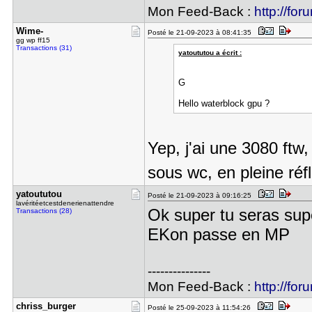
Mon Feed-Back :
http://for
Wime-
Posté le 21-09-2023 à 08:41:35
gg wp ff15
Transactions (31)
yatoututou a écrit :
G
Hello waterblock gpu ?
Yep, j'ai une 3080 ftw
sous wc, en pleine ré
yatoututou
Posté le 21-09-2023 à 09:16:25
lavéritéetcestdenerienattendre
Ok super tu seras supe
Transactions (28)
EKon passe en MP
---------------
Mon Feed-Back :
http://for
chriss_bur​ger
Posté le 25-09-2023 à 11:54:26