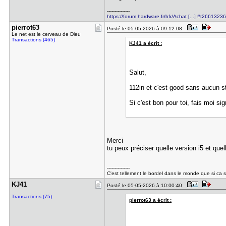
---------------
https://forum.hardware.fr/hfr/Achat [...] #t26613236
pierrot63
Posté le 05-05-2026 à 09:12:08
Le net est le cerveau de Dieu
Transactions (465)
KJ41 a écrit :
Salut,
112in et c'est good sans aucun 
Si c'est bon pour toi, fais moi si
Merci
tu peux préciser quelle version i5 et quell
---------------
C'est tellement le bordel dans le monde que si ca s
KJ41
Posté le 05-05-2026 à 10:00:40
Transactions (75)
pierrot63 a écrit :