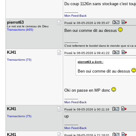
Du coup 112€in sans stockage c'est touj
---------------
Mon Feed-Back
pierrot63
Posté le 06-05-2026 à 09:35:47
Le net est le cerveau de Dieu
Transactions (465)
Ben oui comme dit au dessus
---------------
C'est tellement le bordel dans le monde que si ca s
KJ41
Posté le 06-05-2026 à 09:41:22
Transactions (75)
pierrot63 a écrit :
Ben oui comme dit au dessus
Oki on passe en MP donc
---------------
Mon Feed-Back
KJ41
Posté le 09-05-2026 à 00:11:16
up
Transactions (75)
---------------
Mon Feed-Back
KJ41
Posté le 09-05-2026 à 21:18:01