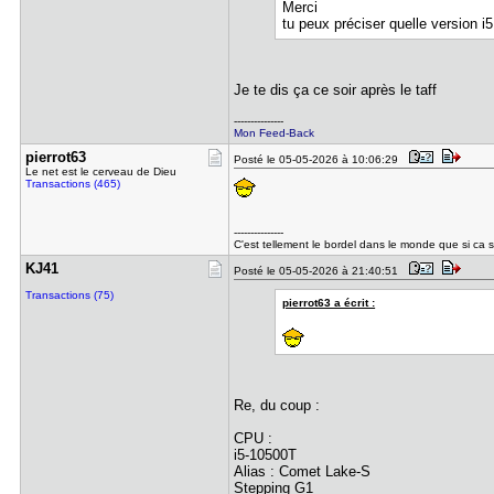
Merci
tu peux préciser quelle version i5 
Je te dis ça ce soir après le taff
---------------
Mon Feed-Back
pierrot63
Posté le 05-05-2026 à 10:06:29
Le net est le cerveau de Dieu
Transactions (465)
---------------
C'est tellement le bordel dans le monde que si ca s
KJ41
Posté le 05-05-2026 à 21:40:51
Transactions (75)
pierrot63 a écrit :
Re, du coup :
CPU :
i5-10500T
Alias : Comet Lake-S
Stepping G1