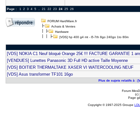
Page :
1
2
3
4
5
..
21
22
23
24
25
26
FORUM HardWare.fr
Achats & Ventes
Hardware
[VDS] hp 400 g4 mt - i5-7th 8go 240go 1to 80in
[VDS] NOKIA C1 Neuf bloqué Orange 25€ !!! FACTURE GARANTIE 1 an
[VENDUES] Lunettes Panasonic 3D Full HD active Taille Moyenne
[VDS] BOITIER THERMALTAKE XASER VI WATERCOOLING NEUF
[VDS] Asus transformer TF101 16go
Plus de sujets relatifs à : 
Forum MesDi
(c)
Page gé
Copyright © 1997-2025 Groupe
LD