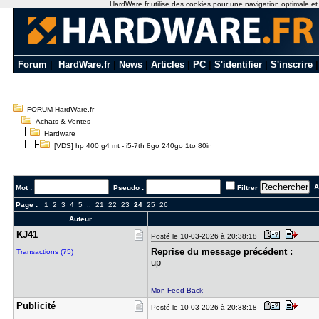
HardWare.fr utilise des cookies pour une navigation optimale et de
Forum
|
HardWare.fr
|
News
|
Articles
|
PC
|
S'identifier
|
S'inscrire
FORUM HardWare.fr
Achats & Ventes
Hardware
[VDS] hp 400 g4 mt - i5-7th 8go 240go 1to 80in
Al
Mot :
Pseudo :
Filtrer
Page :
1
2
3
4
5
..
21
22
23
24
25
26
Auteur
KJ41
Posté le 10-03-2026 à 20:38:18
Reprise du message précédent :
Transactions (75)
up
---------------
Mon Feed-Back
Publicité
Posté le 10-03-2026 à 20:38:18