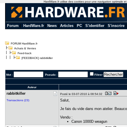
HardWare.fr utilise des cookies pour une navigation optimale et de
Forum
|
HardWare.fr
|
News
|
Articles
|
PC
|
S'identifier
|
S'inscrire
FORUM HardWare.fr
Achats & Ventes
Feed-back
[FEEDBACK] rabbitkiller
Mot :
Pseudo :
Filtrer
Auteur
rabbitkill​er
Posté le 03-07-2010 à 08:54:32
Salut,
Transactions (23)
Je fais du vide dans mon atelier. Beauco
Vendu :
Canon 1000D weagun