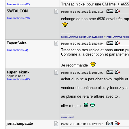
Transac nickel pour une CM Intel + e65
Transactions (42)
SWFALCON
Posté le 18-01-2011 à 18:28:16
Transactions (29)
echange de son proc d930 envoi très rap
---------------
https://www.ebay.fr/usr/swfalcon
+
http://www.pricem
FayenSaira
Posté le 30-01-2011 à 18:07:54
Transaction très rapide et sans aucun pr
Transactions (4)
Conforme à la description et parfaitemen
Je recommande
super_skun​k
Posté le 12-02-2011 à 10:50:07
Apple is bad !
achat d un pc a pas cher envoi rapide et
Transactions (42)
vendeur de confiance allez y foncez y a
au plaisir de refaire affaire avec toi.
aller a tt, ++,
---------------
mon feed
jonathanpa​tate
Posté le 02-03-2011 à 12:11:05