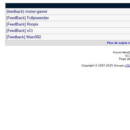
(feedback) mister-gamer
[FeedBack] Fullpowerdav
[FeedBack] Ronpix
[FeedBack] xCt
[Feedback] Maxr092
Plus de sujets r
Forum MesDi
(c)
Page gé
Copyright © 1997-2025 Groupe
LD