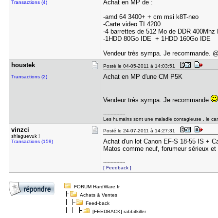
Achat en MP de :
Transactions (4)
-amd 64 3400+ + cm msi k8T-neo
-Carte video TI 4200
-4 barrettes de 512 Mo de DDR 400Mhz 
-1HDD 80Go IDE + 1HDD 160Go IDE
Vendeur très sympa. Je recommande. 
houstek
Posté le 04-05-2011 à 14:03:51
Achat en MP d'une CM P5K
Transactions (2)
Vendeur très sympa. Je recommande
---------------
Les humains sont une maladie contagieuse , le can
vinzci
Posté le 24-07-2011 à 14:27:31
shlaguevuk !
Achat d'un lot Canon EF-S 18-55 IS + C
Transactions (159)
Matos comme neuf, forumeur sérieux et 
---------------
[ Feedback ]
FORUM HardWare.fr
Achats & Ventes
Feed-back
[FEEDBACK] rabbitkiller