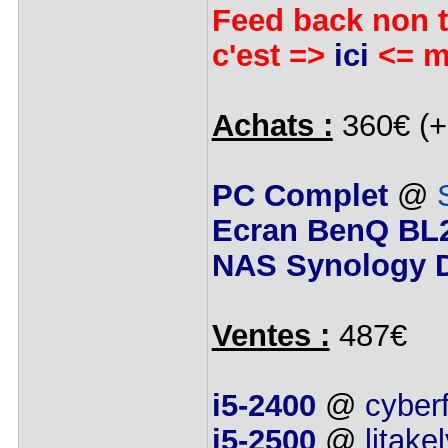
Feed back non t
c'est =>
ici
<= m
Achats :
360€ (+
PC Complet
@
Ecran BenQ BL
NAS Synology 
Ventes :
487€
i5-2400
@
cyber
i5-2500
@
litake