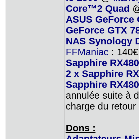
Core™2 Quad
ASUS GeForce G
GeForce GTX 78
NAS Synology D
FFManiac
: 140€
Sapphire RX480
2 x Sapphire R
Sapphire RX480
annulée suite à d
charge du retour 
Dons :
Adaptateurs Mi