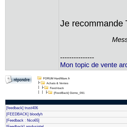
Je recommande
Mess
---------------
Mon topic de vente ar
FORUM HardWare.fr
Achats & Ventes
Feed-back
[FeedBack] Gizmo_091
[feedback] trust406
[FEEDBACK] bloodyh
[Feedback : Nico65]
[Feedback] amdvsintel