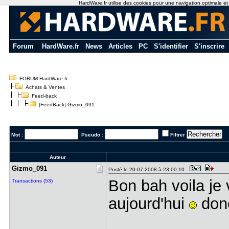
HardWare.fr utilise des cookies pour une navigation optimale et de
Forum
|
HardWare.fr
|
News
|
Articles
|
PC
|
S'identifier
|
S'inscrire
FORUM HardWare.fr
Achats & Ventes
Feed-back
[FeedBack] Gizmo_091
Mot :
Pseudo :
Filtrer
Auteur
Gizmo_091
Posté le 20-07-2008 à 23:00:10
Bon bah voila je 
Transactions (53)
aujourd'hui
donc