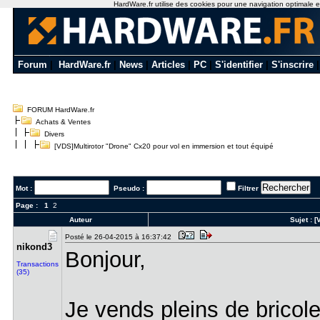
HardWare.fr utilise des cookies pour une navigation optimale et 
Forum
|
HardWare.fr
|
News
|
Articles
|
PC
|
S'identifier
|
S'inscrire
FORUM HardWare.fr
Achats & Ventes
Divers
[VDS]Multirotor "Drone" Cx20 pour vol en immersion et tout équipé
Mot :
Pseudo :
Filtrer
Page :
1
2
Auteur
Sujet :
[
Posté le 26-04-2015 à 16:37:42
nikond3
Bonjour,
Transactions
(35)
Je vends pleins de bricole