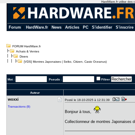
HardWare.fr utilise des c
Forum
|
HardWare.fr
|
News
|
Articles
|
PC
|
S'identifier
|
S'inscrire
FORUM HardWare.fr
Achats & Ventes
Divers
[VDS] Montres Japonaises ( Seiko, Citizen, Casio Oceanus)
Mot :
Pseudo :
Filtrer
Auteur
woxxi
Posté le 18-10-2025 à 12:31:39
Transactions (9)
Bonjour à tous,
Collectionneur de montres Japonaises d
----------------------------------------------------------