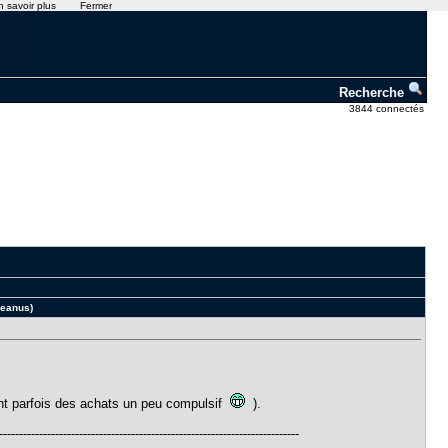
n savoir plus
Fermer
Recherche
3844 connectés
ceanus)
ont parfois des achats un peu compulsif
).
---------------------------------------------------------------------------