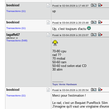
boobixxl
Posté le 02-04-2026 à 17:46:37
up
Transactions (11)
boobixxl
Posté le 03-04-2026 à 20:15:48
Transactions (11)
Up, c'est toujours d'actu
lagaffe67
Posté le 03-04-2026 à 20:23:07
alerteur :o
Transactions (548)
70-80 cpu
rad ??
70 mobal
50-60 ram
50-60 ssd selon etat CD
30 alim
---------------
Topic Vente Hardware
boobixxl
Posté le 03-04-2026 à 20:35:54
Merci pour l'estimation !
Transactions (11)
Le rad, c'est un Bequiet PureRock Slim 
J'imagine qu'il vaut une vingtaine d'euro