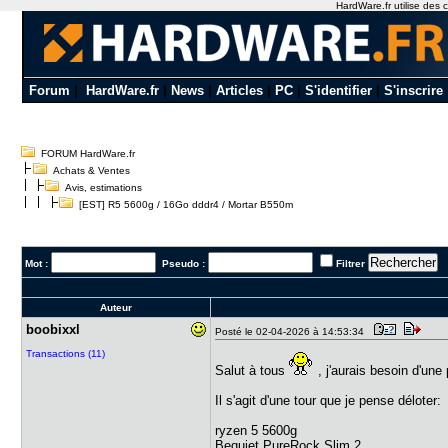
HardWare.fr utilise des c
Forum
|
HardWare.fr
|
News
|
Articles
|
PC
|
S'identifier
|
S'inscrire
FORUM HardWare.fr
Achats & Ventes
Avis, estimations
[EST] R5 5600g / 16Go dddr4 / Mortar B550m
Mot :
Pseudo :
Filtrer
Auteur
boobixxl
Posté le 02-04-2026 à 14:53:34
Transactions (11)
Salut à tous
, j'aurais besoin d'une 
Il s'agit d'une tour que je pense déloter:
ryzen 5 5600g
Bequiet PureRock Slim 2