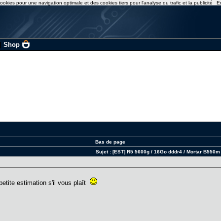
ookies pour une navigation optimale et des cookies tiers pour l'analyse du trafic et la publicité
E
|
Shop
Bas de page
Sujet :
[EST] R5 5600g / 16Go dddr4 / Mortar B550m
petite estimation s'il vous plaît