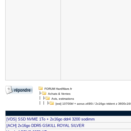
FORUM HardWare.fr
Achats & Ventes
Avis, estimations
[est] 10700kf + aorus z490i / 2x16go trident z 3600c16/
[VDS] SSD NVME 1To + 2x16go ddr4 3200 sodimm
[ACH] 2x16go DDR5 GSKILL ROYAL SILVER