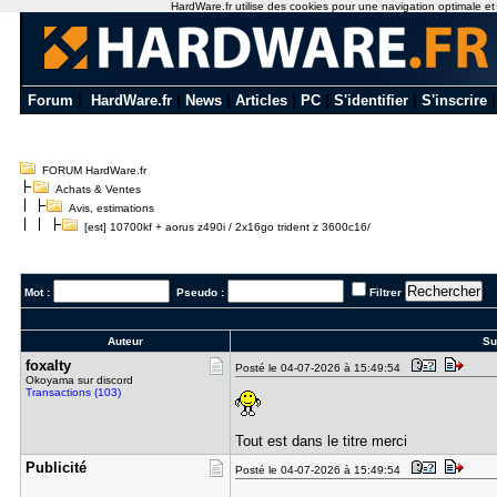
HardWare.fr utilise des cookies pour une navigation optimale et de
Forum
|
HardWare.fr
|
News
|
Articles
|
PC
|
S'identifier
|
S'inscrire
FORUM HardWare.fr
Achats & Ventes
Avis, estimations
[est] 10700kf + aorus z490i / 2x16go trident z 3600c16/
Mot :
Pseudo :
Filtrer
Auteur
Suj
foxalty
Posté le 04-07-2026 à 15:49:54
Okoyama sur discord
Transactions (103)
Tout est dans le titre merci
Publicité
Posté le 04-07-2026 à 15:49:54