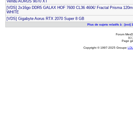
Vendu AORUS 9070 XT
[VDS] 2x16go DDR5 GALAX HOF 7600 CL36 460€/ Fractal Prisma 120
WHITE
[VDS] Gigabyte Aorus RTX 2070 Super 8 GB
Plus de sujets relatifs à : [est
Forum MesDi
(c)
Page gé
Copyright © 1997-2025 Groupe
LD